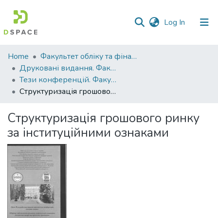
(current)
Log In
Communities
Home
Факультет обліку та фінансів
&
Друковані видання. Факультет обліку та фінансів
Collections
Тези конференцій. Факультет обліку та фінансів
Структуризація грошового ринку за інституційними ознаками
All of DSpace
Структуризація грошового ринку
Statistics
за інституційними ознаками