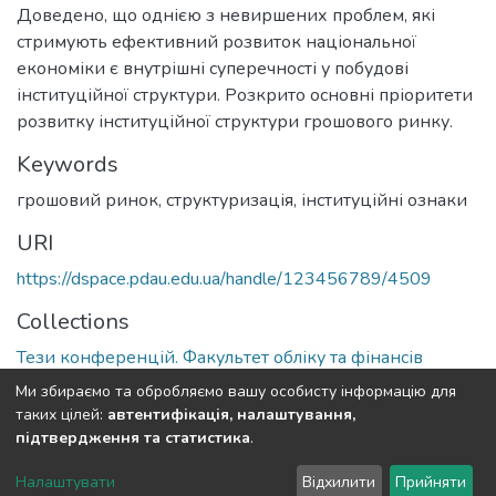
Доведено, що однією з невиршених проблем, які
стримують ефективний розвиток національної
економіки є внутрішні суперечності у побудові
інституційної структури. Розкрито основні пріоритети
розвитку інституційної структури грошового ринку.
Keywords
грошовий ринок, структуризація, інституційні ознаки
URI
https://dspace.pdau.edu.ua/handle/123456789/4509
Collections
Тези конференцій. Факультет обліку та фінансів
Ми збираємо та обробляємо вашу особисту інформацію для
Full item page
таких цілей:
автентифікація, налаштування,
підтвердження та статистика
.
DSpace software
copyright © 2002-2026
LYRASIS
Налаштувати
Відхилити
Прийняти