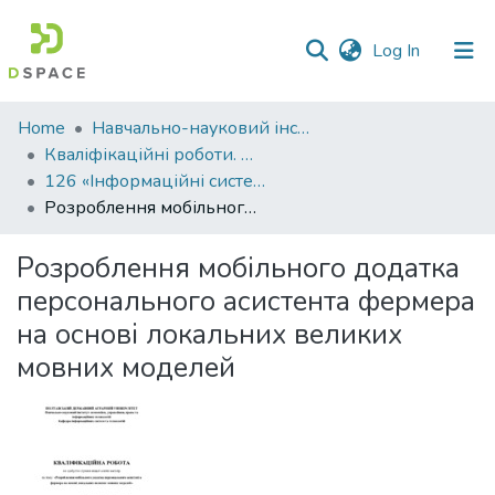
(current)
Log In
Communities
Home
Навчально-науковий інститут економіки, управління, права та інформаційних технологій
&
Кваліфікаційні роботи. ННІ економіки, управління, права та ІТ
Collections
126 «Інформаційні системи та технології» - Магістри 2025-2026
Розроблення мобільного додатка персонального асистента фермера на основі локальних великих мовних моделей
All of DSpace
Розроблення мобільного додатка
Statistics
персонального асистента фермера
на основі локальних великих
мовних моделей