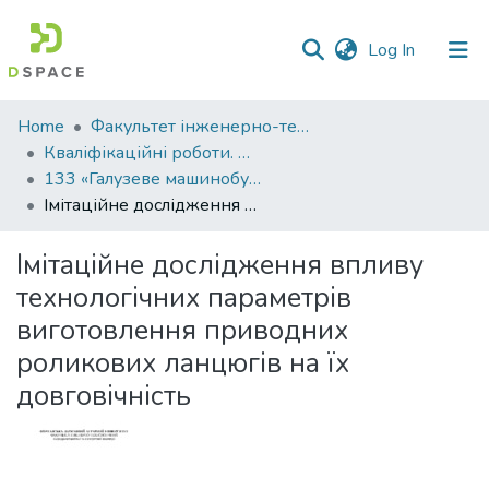
(current)
Log In
Communities
Home
Факультет інженерно-технологічний
&
Кваліфікаційні роботи. Факультет інженерно-технологічний
Collections
133 «Галузеве машинобудування» - Магістри 2023-2024
Імітаційне дослідження впливу технологічних параметрів виготовлення приводних роликових ланцюгів на їх довговічність
All of DSpace
Імітаційне дослідження впливу
Statistics
технологічних параметрів
виготовлення приводних
роликових ланцюгів на їх
довговічність