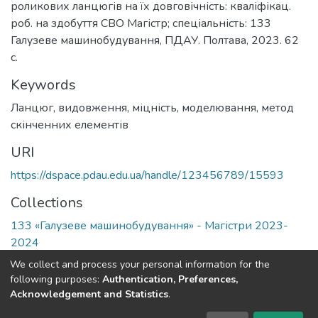
роликових ланцюгів на їх довговічність: кваліфікац.
роб. на здобуття СВО Магістр; спеціальність: 133
Галузеве машинобудування, ПДАУ. Полтава, 2023. 62
с.
Keywords
Ланцюг
,
видовження
,
міцність
,
моделювання
,
метод
скінченних елементів
URI
https://dspace.pdau.edu.ua/handle/123456789/15593
Collections
133 «Галузеве машинобудування» - Магістри 2023-
2024
We collect and process your personal information for the
Full item page
following purposes:
Authentication, Preferences,
Acknowledgement and Statistics
.