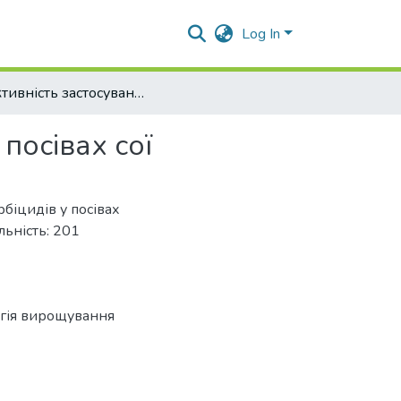
Log In
Ефективність застосування ґрунтових гербіцидів у посівах сої
посівах сої
рбіцидів у посівах
альність: 201
гія вирощування