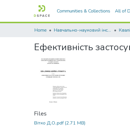
Communities & Collections
All of
Home
Навчально-науковий інститут агротехнологій, селекції та екології
Ефективність застосу
Files
Вітко Д.О..pdf
(2.71 MB)