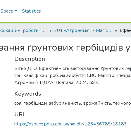
 DSpace
Statistics
Кваліфікаційні роботи. ННІ агротехнологій, селекції та екології
201 «Агрономія» - Магістри 2024-2025
вання ґрунтових гербіцидів у 
Description
Вітко Д. О. Ефективність застосування ґрунтових ге
сої : кваліфікац. роб. на здобуття СВО Магістр; спеці
Агрономія, ПДАУ. Полтава, 2024. 59 с.
Keywords
соя
,
гербіциди
,
забур’яненість
,
врожайність
,
техноло
URI
https://dspace.pdau.edu.ua/handle/123456789/18183