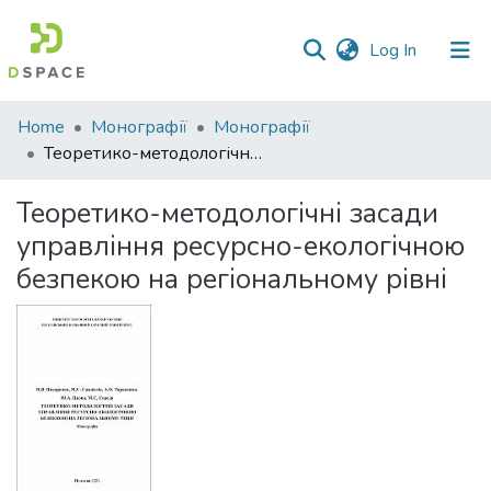
(current)
Log In
Communities
Home
Монографії
Монографії
&
Теоретико-методологічні засади управління ресурсно-екологічною безпекою на регіональному рівні
Collections
Теоретико-методологічні засади
All of DSpace
управління ресурсно-екологічною
безпекою на регіональному рівні
Statistics