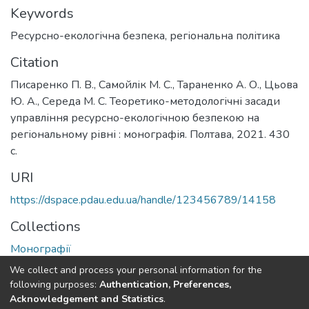
Keywords
Ресурсно-екологічна безпека
,
регіональна політика
Citation
Писаренко П. В., Самойлік М. С., Тараненко А. О., Цьова
Ю. А., Середа М. С. Теоретико-методологічні засади
управління ресурсно-екологічною безпекою на
регіональному рівні : монографія. Полтава, 2021. 430
с.
URI
https://dspace.pdau.edu.ua/handle/123456789/14158
Collections
Монографії
We collect and process your personal information for the
Full item page
following purposes:
Authentication, Preferences,
Acknowledgement and Statistics
.