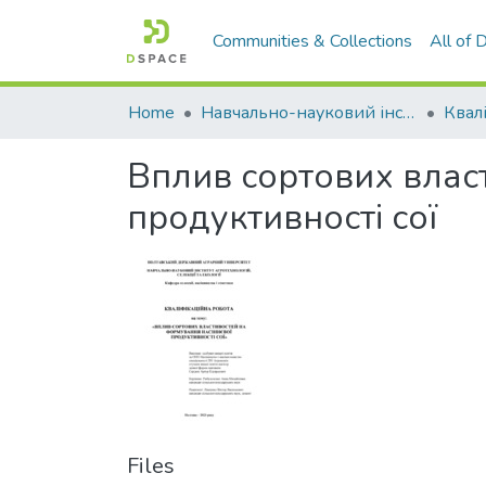
Communities & Collections
All of
Home
Навчально-науковий інститут агротехнологій, селекції та екології
Вплив сортових влас
продуктивності сої
Files