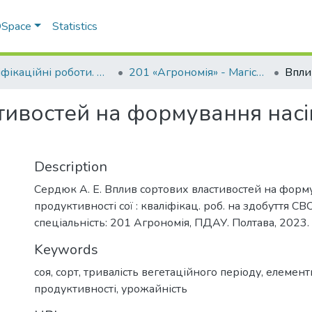
 DSpace
Statistics
Кваліфікаційні роботи. ННІ агротехнологій, селекції та екології
201 «Агрономія» - Магістри 2023-2024
тивостей на формування насі
Description
Сердюк А. Е. Вплив сортових властивостей на форм
продуктивності сої : кваліфікац. роб. на здобуття СВ
спеціальність: 201 Агрономія, ПДАУ. Полтава, 2023. 
Keywords
соя
,
сорт
,
тривалість вегетаційного періоду
,
елементи
продуктивності
,
урожайність