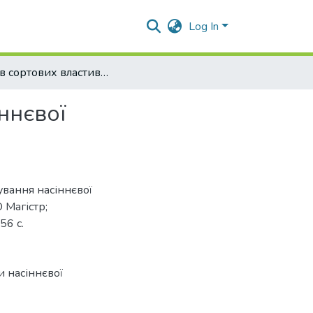
Log In
Вплив сортових властивостей на формування насіннєвої продуктивності сої
ннєвої
ування насіннєвої
О Магістр;
56 с.
 насіннєвої