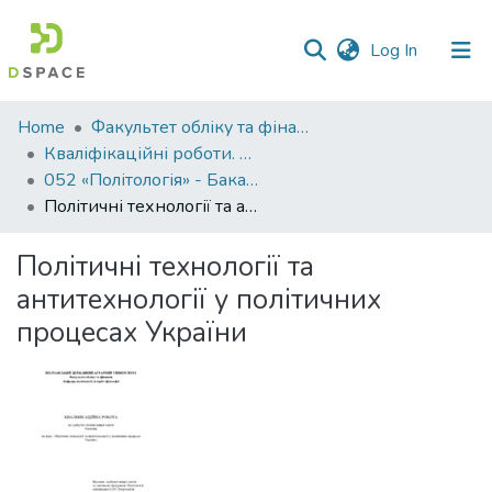
(current)
Log In
Communities
Home
Факультет обліку та фінансів
&
Кваліфікаційні роботи. Факультет обліку та фінансів
Collections
052 «Політологія» - Бакалаври 2024-2025
Політичні технології та антитехнології у політичних процесах України
All of DSpace
Політичні технології та
Statistics
антитехнології у політичних
процесах України