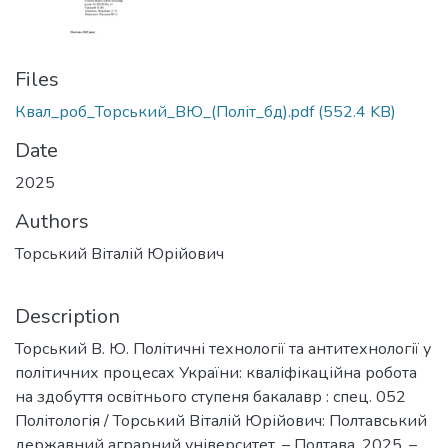
Files
Квал_роб_Торський_ВЮ_(Політ_бд).pdf
(552.4 KB)
Date
2025
Authors
Торський Віталій Юрійович
Description
Торський В. Ю. Політичні технології та антитехнології у
політичних процесах України: кваліфікаційна робота
на здобуття освітнього ступеня бакалавр : спец. 052
Політологія / Торський Віталій Юрійович: Полтавський
державний аграрний університет. – Полтава. 2025. –