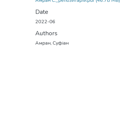
Амран С._репозитарій.pdf
(46.78 MB)
Date
2022-06
Authors
Амран, Суфіан