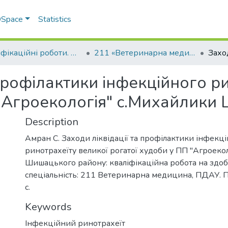
 DSpace
Statistics
Кваліфікаційні роботи. Факультет ветеринарної медицини
211 «Ветеринарна медицина» - Магістри 2021-2022
 профілактики інфекційного р
 "Агроекологія" с.Михайлик
Description
Амран С. Заходи ліквідації та профілактики інфекц
ринотрахеїту великої рогатої худоби у ПП "Агроеко
Шишацького району: кваліфікаційна робота на здоб
спеціальність: 211 Ветеринарна медицина, ПДАУ. П
с.
Keywords
Інфекційний ринотрахеїт