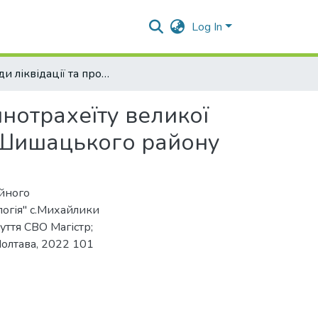
Log In
Заходи ліквідації та профілактики інфекційного ринотрахеїту великої рогатої худоби у ПП "Агроекологія" с.Михайлики Шишацького району
инотрахеїту великої
и Шишацького району
ійного
логія" с.Михайлики
уття СВО Магістр;
олтава, 2022 101