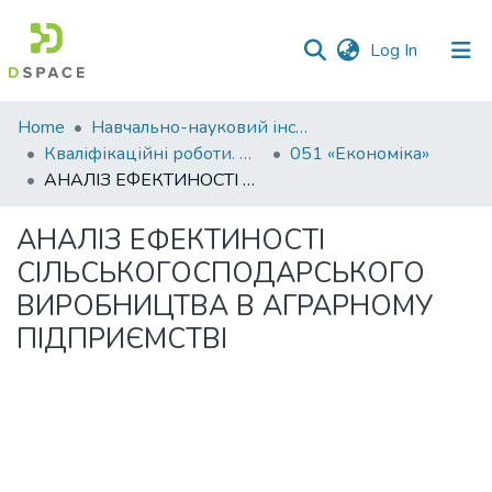
(current)
Log In
Communities
Home
Навчально-науковий інститут економіки, управління, права та інформаційних технологій
&
Кваліфікаційні роботи. ННІ економіки, управління, права та ІТ
051 «Економіка»
Collections
АНАЛІЗ ЕФЕКТИНОСТІ СІЛЬСЬКОГОСПОДАРСЬКОГО ВИРОБНИЦТВА В АГРАРНОМУ ПІДПРИЄМСТВІ
All of DSpace
АНАЛІЗ ЕФЕКТИНОСТІ
СІЛЬСЬКОГОСПОДАРСЬКОГО
Statistics
ВИРОБНИЦТВА В АГРАРНОМУ
ПІДПРИЄМСТВІ