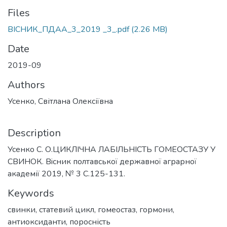
Files
ВІСНИК_ПДАА_3_2019 _3_.pdf
(2.26 MB)
Date
2019-09
Authors
Усенко, Світлана Олексіївна
Description
Усенко С. О.ЦИКЛІЧНА ЛАБІЛЬНІСТЬ ГОМЕОСТАЗУ У
СВИНОК. Вiсник полтавської державної аграрної
академії 2019, № 3 С.125-131.
Keywords
свинки
,
статевий цикл
,
гомеостаз
,
гормони
,
антиоксиданти
,
поросність