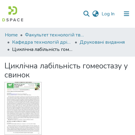
(current)
Log In
Communities
Home
Факультет технологій тваринництва та продовольства
&
Кафедра технологій дрібного тваринництва
Друковані видання
Collections
Циклічна лабільність гомеостазу у свинок
All of DSpace
Циклічна лабільність гомеостазу у
свинок
Statistics