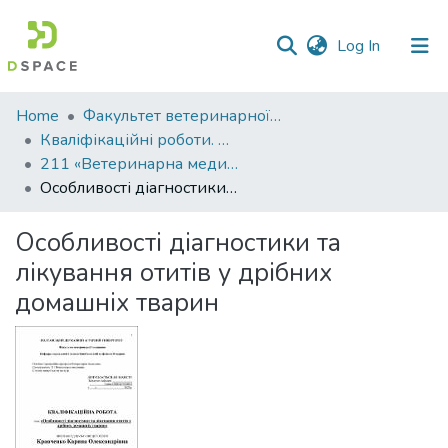
(current)
Log In
Communities
Home
Факультет ветеринарної медицини
&
Кваліфікаційні роботи. Факультет ветеринарної медицини
Collections
211 «Ветеринарна медицина» - Магістри 2022-2023
Особливості діагностики та лікування отитів у дрібних домашніх тварин
All of DSpace
Особливості діагностики та
Statistics
лікування отитів у дрібних
домашніх тварин