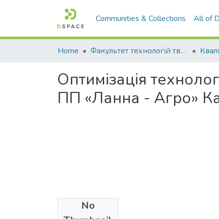
Communities & Collections
All of
Home
Факультет технологій тваринництва та продовольства
Оптимізація технолог
ПП «Ланна - Агро» Ка
No
Files