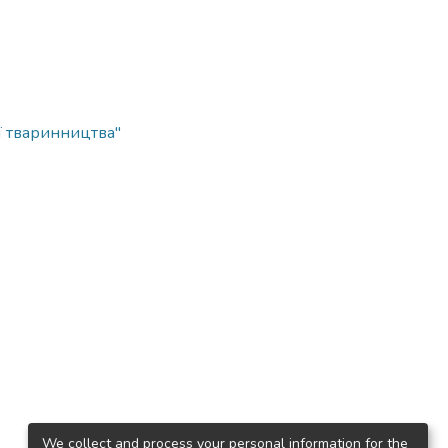
ї тваринництва"
We collect and process your personal information for the