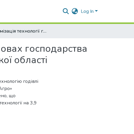
Log In
Оптимізація технології годівлі молодняку ВРХ в умовах господарства ПП «Ланна - Агро» Карлівського району Полтавської області
мовах господарства
ої області
ехнологію годівлі
Агро»
ено, що
ехнології на 3,9