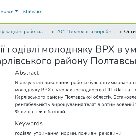
 DSpace
Statistics
Кваліфікаційні роботи. Факультет технологій тваринництва та продовольства
204 "Технологія виробництва і переробки продукції тваринництва"
ії годівлі молодняку ВРХ в у
рлівського району Полтавськ
Abstract
В результаті виконання роботи було оптимізовано т
молодняку ВРХ в умовах господарства ПП «Ланна - 
Карлівського району Полтавської області». Встановл
рентабельність вирощування телят в оптимізованій т
% вища ніж в базовій.
Keywords
годівля
,
утримання
,
норми
,
поживні речовини