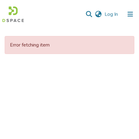
(current)
Log In
Communities
&
Error fetching item
Collections
All of DSpace