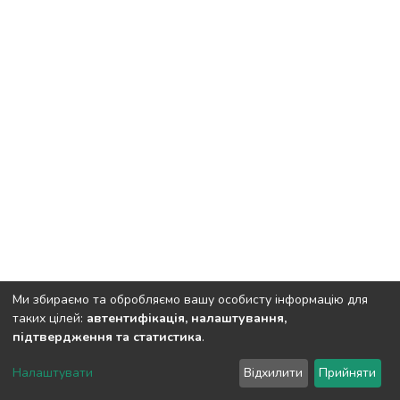
Ми збираємо та обробляємо вашу особисту інформацію для
таких цілей:
автентифікація, налаштування,
підтвердження та статистика
.
DSpace software
copyright © 2002-2026
LYRASIS
Налаштувати
Відхилити
Прийняти
Cookie settings