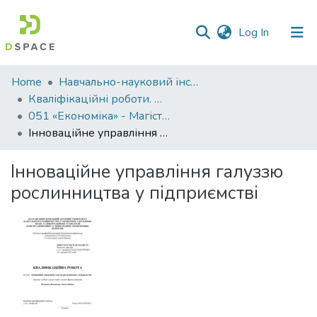
(current)
Log In
Communities
Home
Навчально-науковий інститут економіки, управління, права та інформаційних технологій
&
Кваліфікаційні роботи. ННІ економіки, управління, права та ІТ
Collections
051 «Економіка» - Магістри 2023-2024
Інноваційне управління галуззю рослинництва у підприємстві
All of DSpace
Інноваційне управління галуззю
Statistics
рослинництва у підприємстві