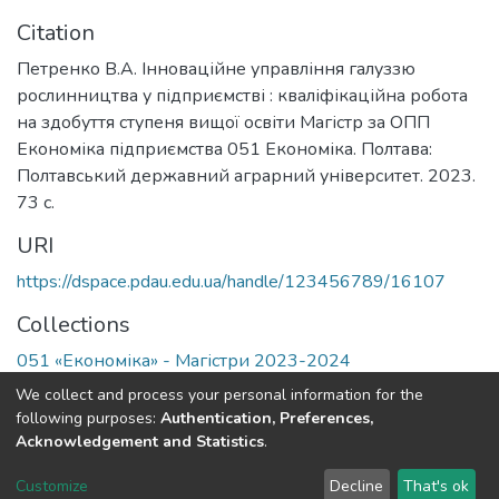
Citation
Петренко В.А. Інноваційне управління галуззю
рослинництва у підприємстві : кваліфікаційна робота
на здобуття ступеня вищої освіти Магістр за ОПП
Економіка підприємства 051 Економіка. Полтава:
Полтавський державний аграрний університет. 2023.
73 с.
URI
https://dspace.pdau.edu.ua/handle/123456789/16107
Collections
051 «Економіка» - Магістри 2023-2024
We collect and process your personal information for the
Full item page
following purposes:
Authentication, Preferences,
Acknowledgement and Statistics
.
DSpace software
copyright © 2002-2026
LYRASIS
Customize
Decline
That's ok