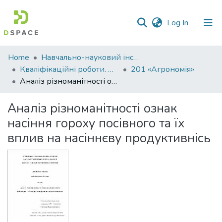
(current)
Log In
Communities
Home
Навчально-науковий інститут агротехнологій, селекції та екології
&
Кваліфікаційні роботи. ННІ агротехнологій, селекції та екології
201 «Агрономія»
Collections
Аналіз різноманітності ознак насіння гороху посівного та їх вплив на насіннєву продуктивнісь
All of DSpace
Аналіз різноманітності ознак
насіння гороху посівного та їх
Statistics
вплив на насіннєву продуктивнісь