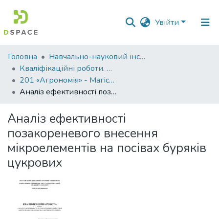
Увійти
Фонди
Головна
Навчально-науковий інститут агротехнологій, селекції та екології
та
Кваліфікаційні роботи. ННІ агротехнологій, селекції та екології
зібрання
201 «Агрономія» - Магістри 2023-2024
Аналіз ефективності позакореневого внесення мікроелементів на посівах буряків цукрових
Пошук за критеріями
Аналіз ефективності
Статистика
позакореневого внесення
мікроелементів на посівах буряків
цукрових