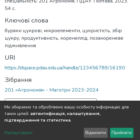
спеціальність: 201 Агрономія, ПДАУ. Полтава, 2023.
54 с.
Ключові слова
буряки цукрові
,
мікроелементи
,
цукристість
,
збір
цукру
,
продуктивність
,
коренеплід
,
позакореневе
підживлення
URI
https://dspace.pdau.edu.ua/handle/123456789/16190
Зібрання
201 «Агрономія» - Магістри 2023-2024
Повна інформація про документ
Ми збираємо та обробляємо вашу особисту інформацію для
таких цілей:
автентифікація, налаштування,
підтвердження та статистика
.
Полтавський державний аграрний університет
copyright
© 2002-2026
LYRASIS
Налаштувати
Відхилити
Прийняти
Налаштування куків
Зворотній зв'язок