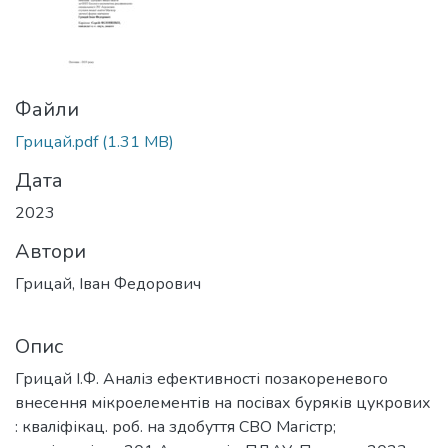
Файли
Грицай.pdf
(1.31 MB)
Дата
2023
Автори
Грицай, Іван Федорович
Опис
Грицай І.Ф. Аналіз ефективності позакореневого
внесення мікроелементів на посівах буряків цукрових
: кваліфікац. роб. на здобуття СВО Магістр;