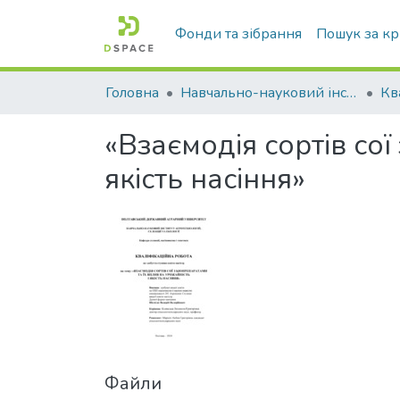
Фонди та зібрання
Пошук за к
Головна
Навчально-науковий інститут агротехнологій, селекції та екології
«Взаємодія сортів сої
якість насіння»
Файли