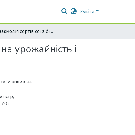
Увійти
«Взаємодія сортів сої з біопрепаратами та їх вплив на урожайність і якість насіння»
 на урожайність і
та їх вплив на
агістр;
70 с.