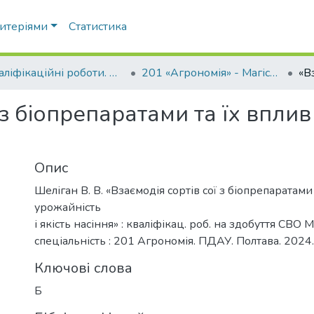
ритеріями
Статистика
Кваліфікаційні роботи. ННІ агротехнологій, селекції та екології
201 «Агрономія» - Магістри 2024-2025
 з біопрепаратами та їх вплив
Опис
Шеліган В. В. «Взаємодія сортів сої з біопрепаратами 
урожайність
і якість насіння» : кваліфікац. роб. на здобуття СВО М
спеціальність : 201 Агрономія. ПДАУ. Полтава. 2024. 
Ключові слова
Б