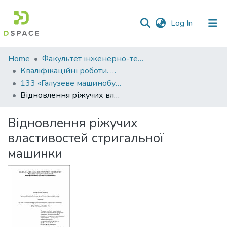
(current)
Log In
Communities
Home
Факультет інженерно-технологічний
&
Кваліфікаційні роботи. Факультет інженерно-технологічний
Collections
133 «Галузеве машинобудування» - Магістри 2022-2023
Відновлення ріжучих властивостей стригальної машинки
All of DSpace
Відновлення ріжучих
Statistics
властивостей стригальної
машинки