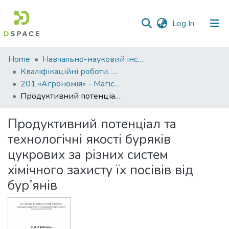
(current)
Log In
Communities
Home
Навчально-науковий інститут агротехнологій, селекції та екології
&
Кваліфікаційні роботи. ННІ агротехнологій, селекції та екології
Collections
201 «Агрономія» - Магістри 2021-2022
Продуктивний потенціал та технологічні якості буряків цукрових за різних систем хімічного захисту їх посівів від бур’янів
All of DSpace
Продуктивний потенціал та
Statistics
технологічні якості буряків
цукрових за різних систем
хімічного захисту їх посівів від
бур’янів