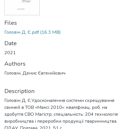
Files
Головін Д. Є..pdf
(16.3 MB)
Date
2021
Authors
Головін, Денис Євгенійович
Description
Головін Д. Є.Удосконалення системи схрещування
свиней в ТОВ «Максі 2010»: кваліфікац. роб. на
здобуття СВО Магістр; спеціальність: 204 технологія
виробництва і переробки продукції тваринництва.
ПДАУ. Полтава, 2021. 51 с.