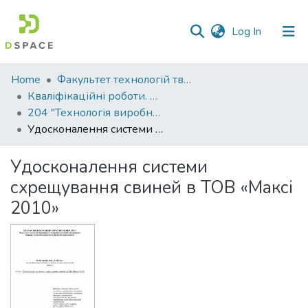
(current)
Log In
Communities
Home
Факультет технологій тваринництва та продовольства
&
Кваліфікаційні роботи. Факультет технологій тваринництва та продовольства
Collections
204 "Технологія виробництва і переробки продукції тваринництва" - Магістри 2021-2022
Удосконалення системи схрещування свиней в ТОВ «Максі 2010»
All of DSpace
Удосконалення системи
Statistics
схрещування свиней в ТОВ «Максі
2010»