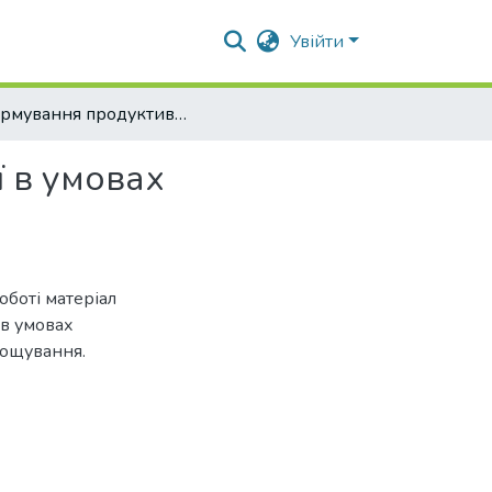
Увійти
Формування продуктивності розторопші плямистої в умовах Полтавської області.
 в умовах
оботі матеріал
в умовах
рощування.