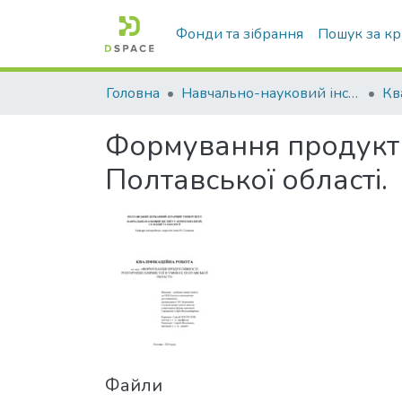
Фонди та зібрання
Пошук за к
Головна
Навчально-науковий інститут агротехнологій, селекції та екології
Формування продукти
Полтавської області.
Файли