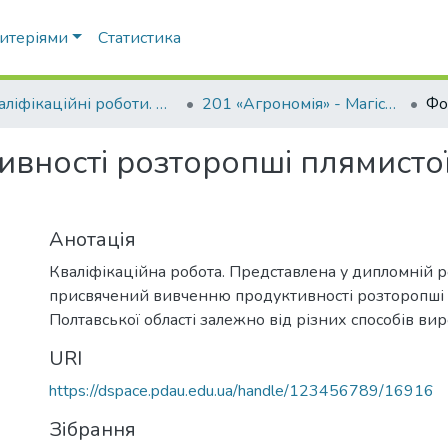
ритеріями
Статистика
Кваліфікаційні роботи. ННІ агротехнологій, селекції та екології
201 «Агрономія» - Магістри 2023-2024
вності розторопші плямистої
Анотація
Кваліфікаційна робота. Представлена у дипломній р
присвячений вивченню продуктивності розторопші 
Полтавської області залежно від різних способів ви
URI
https://dspace.pdau.edu.ua/handle/123456789/16916
Зібрання