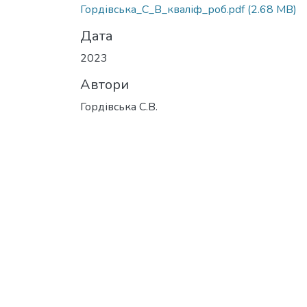
Гордівська_С_В_кваліф_роб.pdf
(2.68 MB)
Дата
2023
Автори
Гордівська С.В.