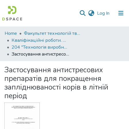
(current)
Log In
Communities
Home
Факультет технологій тваринництва та продовольства
&
Кваліфікаційні роботи. Факультет технологій тваринництва та продовольства
Collections
204 "Технологія виробництва і переробки продукції тваринництва"
Застосування антистресових препаратів для покращення запліднюваності корів в літній період
All of DSpace
Застосування антистресових
Statistics
препаратів для покращення
запліднюваності корів в літній
період