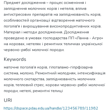
Предмет дослідження – процес осіменіння і
запліднення молочних корів і нетелів, вплив
антистресових препаратів на запліднюваність корів,
особливостей організації відтворення маточного
поголів'я і вирощування високопродуктивних корів.
Матеріал і методи дослідження. Дослідження
проведено в умовах господарства ПП «Ланна - Агро»
на коровах, нетелях і ремнтних теличках української
червоно-рябої молочної породи.
Keywords
маточне поголів’я корів
,
гіпоталамо-гіпрфізарна
система
,
молоко
,
Ремонтний молодняк
,
інтенсифікація
молочного скотарства
,
запліднюваність молочних
корів
,
тепловий стрес
,
корови червоно-рябої молочної
породи
,
нетелі
,
ремонтні телиці
URI
https://dspace.pdau.edu.ua/handle/123456789/11982