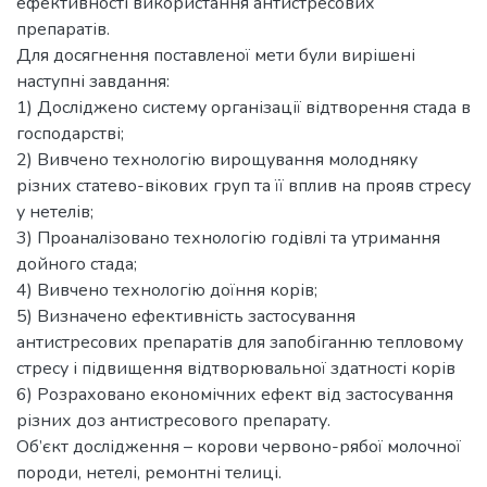
ефективності використання антистресових
препаратів.
Для досягнення поставленої мети були вирішені
наступні завдання:
1) Досліджено систему організації відтворення стада в
господарстві;
2) Вивчено технологію вирощування молодняку
різних статево-вікових груп та її вплив на прояв стресу
у нетелів;
3) Проаналізовано технологію годівлі та утримання
дойного стада;
4) Вивчено технологію доїння корів;
5) Визначено ефективність застосування
антистресових препаратів для запобіганню тепловому
стресу і підвищення відтворювальної здатності корів
6) Розраховано економічних ефект від застосування
різних доз антистресового препарату.
Об’єкт дослідження – корови червоно-рябої молочної
породи, нетелі, ремонтні телиці.