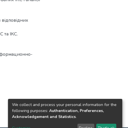
в відповідних
С та ІКС.
нформационно-
We collect and process your personal information for the
following purposes:
Authentication, Preferences,
Acknowledgement and Statistics
.