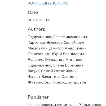
КОКПС.pdf
(205.76 KB)
Date
2012-05-12
Authors
Одарущенко, Олег Миколайович
Харченко, Вячеслав Сергійович
Маєвський, Дмитро Андрійович
Поночовний, Юрій Леонідович
Руденко, Олександр Антонович
Одарущенко, Олена Борисівна
Засуха, Сергій Олексійович
Жадан, Валентина Олегівна
Живило, Сергій Володимирович
Publisher
Нац. аэрокосмический ун-т "Харьк. авиац.