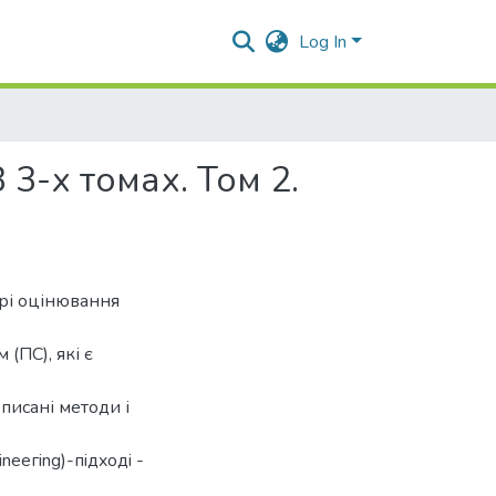
Log In
3-х томах. Том 2.
рі оцінювання
(ПС), які є
писані методи і
eeгing)-пiдxoдi -