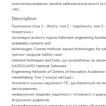
комп’ютеризованих засобів забезпечення якості та ї
і ІКС.
Description
Тритомник (том 1 - Якість, том 2 - Надійність, том З 
теоретичні і
прикладні аспекти курсів Safeware engineering foundat
availability systems and
technologies. Formal methods-based technologies for s
тренінг-модулів Safety-case-
oriented techniques and tools, що розроблено за пр
SAFEGUARD National Safeware
Engineering Network of Centres of Innovative Academia-
Handshaking. Том 2 описує методи і
технології оцінки надійності ПС, що базуються на тео
застосуваннях,
імовірнісних моделях надійності і готовності з урах
вторинних дефектів,
багатофрагментних марковських моделях обслуговув