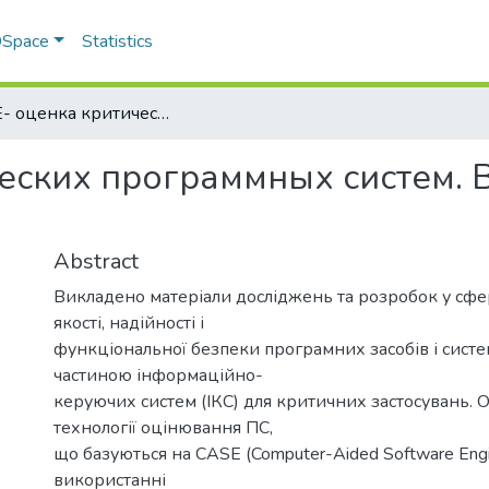
 DSpace
Statistics
CASE- оценка критических программных систем. В 3-х томах. Том 2. Надежность
ских программных систем. В 
Abstract
Викладено матеріали досліджень та розробок у сфе
якості, надійності і
функціональної безпеки програмних засобів і систем 
частиною інформаційно-
керуючих систем (ІКС) для критичних застосувань. О
технології оцінювання ПС,
що базуються на CASE (Computer-Aided Software Engin
використанні