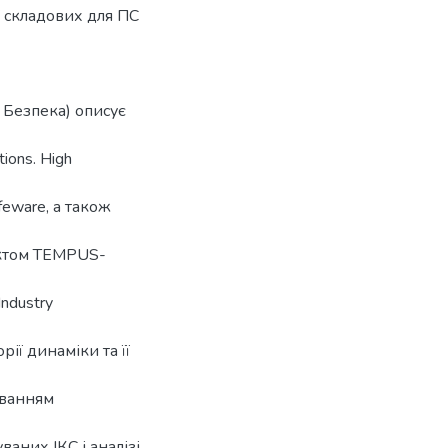
ї складових для ПС
- Безпека) описує
ions. High
afeware, a також
оектом TEMPUS-
Industry
рії динаміки та її
уванням
аних ІКС і аналізі