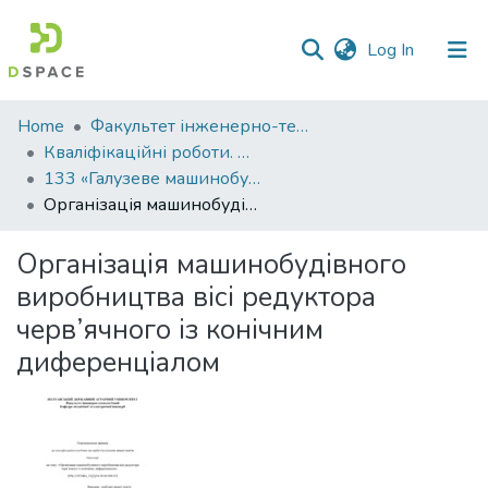
(current)
Log In
Communities
Home
Факультет інженерно-технологічний
&
Кваліфікаційні роботи. Факультет інженерно-технологічний
Collections
133 «Галузеве машинобудування» - Бакалаври 2023-2024
Організація машинобудівного виробництва вісі редуктора черв’ячного із конічним диференціалом
All of DSpace
Організація машинобудівного
Statistics
виробництва вісі редуктора
черв’ячного із конічним
диференціалом