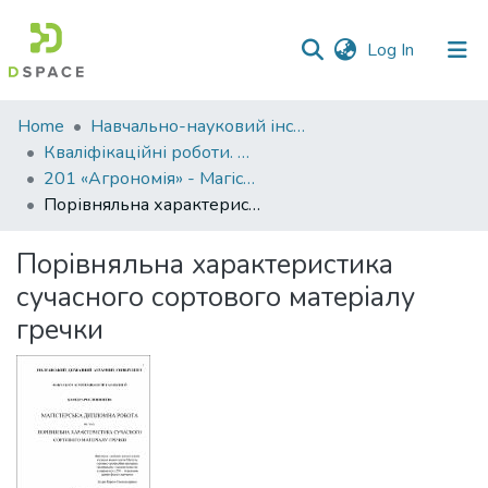
(current)
Log In
Communities
Home
Навчально-науковий інститут агротехнологій, селекції та екології
&
Кваліфікаційні роботи. ННІ агротехнологій, селекції та екології
Collections
201 «Агрономія» - Магістри 2021-2022
Порівняльна характеристика сучасного сортового матеріалу гречки
All of DSpace
Порівняльна характеристика
Statistics
сучасного сортового матеріалу
гречки