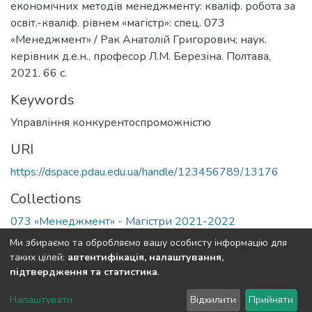
економічних методів менеджменту: кваліф. робота за
освіт.-кваліф. рівнем «магістр»: спец. 073
«Менеджмент» / Рак Анатолій Григорович; наук.
керівник д.е.н., професор Л.М. Березіна. Полтава,
2021. 66 с.
Keywords
Управління конкурентоспроможністю
URI
https://dspace.pdau.edu.ua/handle/123456789/13176
Collections
073 «Менеджмент» - Магістри 2021-2022
Ми збираємо та обробляємо вашу особисту інформацію для
Full item page
таких цілей:
автентифікація, налаштування,
підтвердження та статистика
.
DSpace software
copyright © 2002-2026
LYRASIS
Налаштувати
Відхилити
Прийняти
Cookie settings
Send Feedback