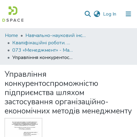
(current)
Log In
Communities
Home
Навчально-науковий інститут економіки, управління, права та інформаційних технологій
&
Кваліфікаційні роботи. ННІ економіки, управління, права та ІТ
Collections
073 «Менеджмент» - Магістри 2021-2022
Управління конкурентоспроможністю підприємства шляхом застосування організаційно-економічних методів менеджменту
All of DSpace
Управління
Statistics
конкурентоспроможністю
підприємства шляхом
застосування організаційно-
економічних методів менеджменту