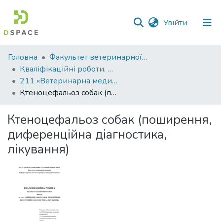
(current)
Увійти
Фонди
Головна
Факультет ветеринарної медицини
та
Кваліфікаційні роботи. Факультет ветеринарної медицини
зібрання
211 «Ветеринарна медицина» - Магістри 2025-2026
Ктеноцефальоз собак (поширення, диференційна діагностика, лікування)
Пошук за критеріями
Ктеноцефальоз собак (поширення,
Статистика
диференційна діагностика,
лікування)