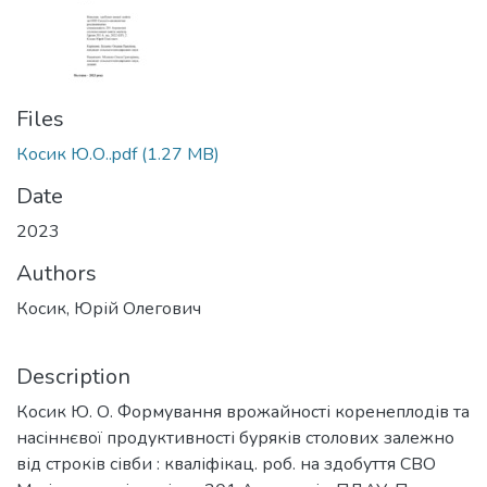
Files
Косик Ю.О..pdf
(1.27 MB)
Date
2023
Authors
Косик, Юрій Олегович
Description
Косик Ю. О. Формування врожайності коренеплодів та
насіннєвої продуктивності буряків столових залежно
від строків сівби : кваліфікац. роб. на здобуття СВО