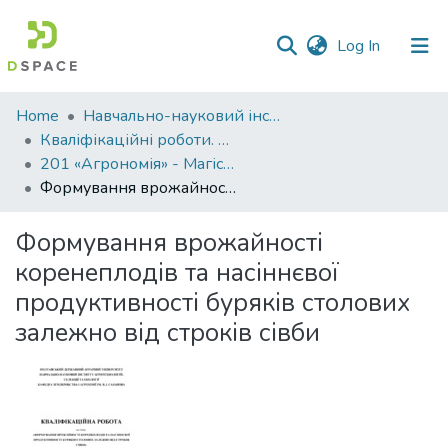
(current)
Log In
Communities
Home
Навчально-науковий інститут агротехнологій, селекції та екології
&
Кваліфікаційні роботи. ННІ агротехнологій, селекції та екології
Collections
201 «Агрономія» - Магістри 2023-2024
Формування врожайності коренеплодів та насіннєвої продуктивності буряків столових залежно від строків сівби
All of DSpace
Формування врожайності
Statistics
коренеплодів та насіннєвої
продуктивності буряків столових
залежно від строків сівби