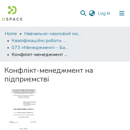
(current)
Log In
Communities
Home
Навчально-науковий інститут економіки, управління, права та інформаційних технологій
&
Кваліфікаційні роботи. ННІ економіки, управління, права та ІТ
Collections
073 «Менеджмент» - Бакалаври 2024-2025
Конфлікт-менеджмент на підприємстві
All of DSpace
Конфлікт-менеджмент на
Statistics
підприємстві