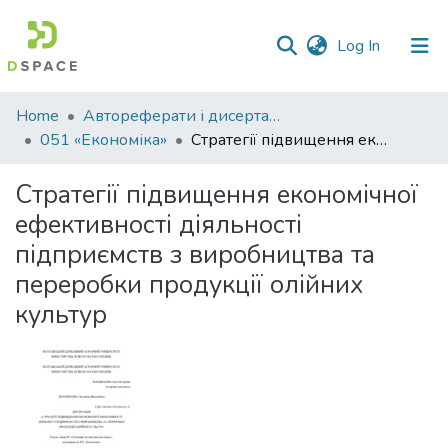
(current)
Log In
Communities
Home
Автореферати і дисертації
&
051 «Економіка»
Стратегії підвищення економічної ефективності діяльності підприємств з виробництва та переробки продукції олійних культур
Collections
Стратегії підвищення економічної
All of DSpace
ефективності діяльності
підприємств з виробництва та
Statistics
переробки продукції олійних
культур