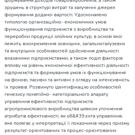
формування доходів товаровиробників, а також
зрушень в структурі витрат та залученні джерел
формування доданої вартості. Удосконалено
типологію організаційно- економічних умов
функціонування підприємств з виробництва та
переробки продукції олійних культур, в основі якої
лежить виокремлення зовнішніх, загальногалузевих
та внутрішніх особливостей здійснення діяльності
вказаними підприємствами, а також поділ факторів
впливу на рівень економічної ефективності діяльності
підприємств та формування умов їх функціонування
на фонові, пасивні та активні з огляду на інтенсивність
їх проявів. Розвинуто ідентифікацію особливостей
генезису понятійно- категоріального апарату
управління ефективністю підприємств
агропромислового виробництва шляхом уточнення
атрибутів ефективності, як об&#39;єкта управління,
яке полягає у інтерпретації її показників через призму
результат-орієнтованих та процес-орієнтованих