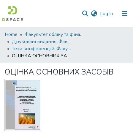
(current)
Log In
Communities
Home
Факультет обліку та фінансів
&
Друковані видання. Факультет обліку та фінансів
Collections
Тези конференцій. Факультет обліку та фінансів
ОЦІНКА ОСНОВНИХ ЗАСОБІВ
All of DSpace
ОЦІНКА ОСНОВНИХ ЗАСОБІВ
Statistics