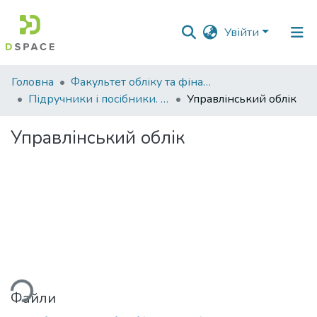
Увійти
Фонди
Головна
Факультет обліку та фінансів
та
Підручники і посібники. Факультет обліку та фінансів
Управлінський облік
зібрання
Управлінський облік
Пошук за критеріями
Статистика
ься...
Файли