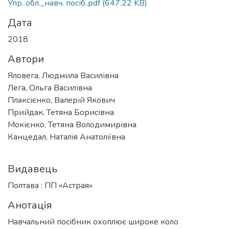
Упр. обл._навч. посіб..pdf
(647.22 KB)
Дата
2018
Автори
Яловега, Людмила Василівна
Лега, Ольга Василівна
Плаксієнко, Валерій Якович
Прийдак, Тетяна Борисівна
Мокієнко, Тетяна Володимирівна
Канцедал, Наталія Анатоліївна
Видавець
Полтава : ПП «Астрая»
Анотація
Навчальний посібник охоплює широке коло