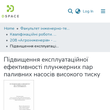
(current)
Log In
Communities
Home
Факультет інженерно-технологічний
&
Кваліфікаційні роботи. Факультет інженерно-технологічний
Collections
208 «Агроінженерія» - Магістри 2021-2022
Підвищення експлуатаційної ефективності плунжерних пар паливних насосів високого тиску
All of DSpace
Підвищення експлуатаційної
Statistics
ефективності плунжерних пар
паливних насосів високого тиску