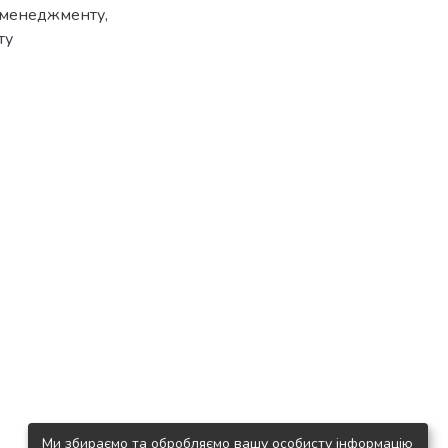
 менеджменту,
ту
Ми збираємо та обробляємо вашу особисту інформацію