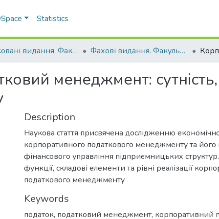
 DSpace
Statistics
Друковані видання. Факультет обліку та фінансів
Фахові видання. Факультет обліку та фінансів
овий менеджмент: сутність, 
у
Description
Наукова стаття присвячена дослідженню економічної
корпоративного податкового менеджменту та його м
фінансового управління підприємницьких структур.
функції, складові елементи та рівні реалізації корп
податкового менеджменту
Keywords
податок, податковий менеджмент, корпоративний 