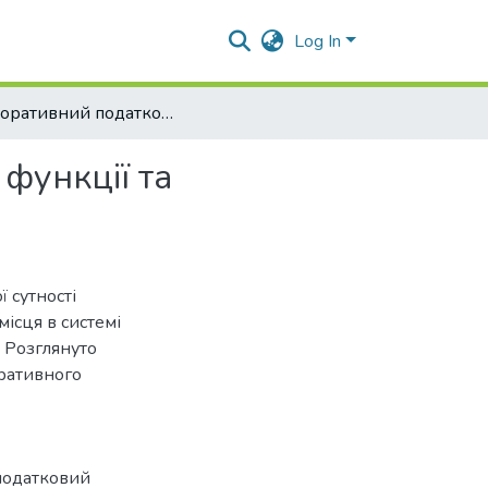
Log In
Корпоративний податковий менеджмент: сутність, функції та необхідність розвитку
функції та
 сутності
ісця в системі
 Розглянуто
оративного
податковий