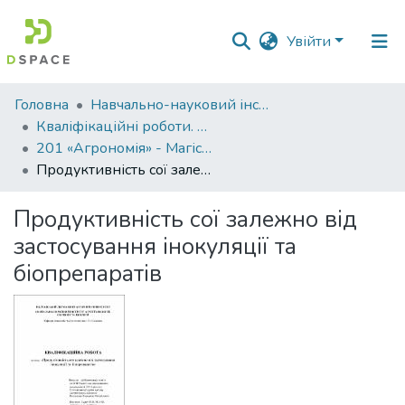
Увійти
Фонди
Головна
Навчально-науковий інститут агротехнологій, селекції та екології
та
Кваліфікаційні роботи. ННІ агротехнологій, селекції та екології
зібрання
201 «Агрономія» - Магістри 2022-2023
Продуктивність сої залежно від застосування інокуляції та біопрепаратів
Пошук за критеріями
Продуктивність сої залежно від
Статистика
застосування інокуляції та
біопрепаратів