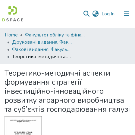
(current)
Log In
Communities
Home
Факультет обліку та фінансів
&
Друковані видання. Факультет обліку та фінансів
Collections
Фахові видання. Факультет обліку та фінансів
Теоретико-методичні аспекти формування стратегії інвестиційно-інноваційного розвитку аграрного виробництва та суб’єктів господарювання галузі
All of DSpace
Теоретико-методичні аспекти
Statistics
формування стратегії
інвестиційно-інноваційного
розвитку аграрного виробництва
та суб’єктів господарювання галузі