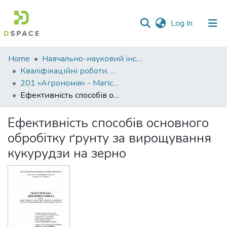
(current)
Log In
Communities
Home
Навчально-науковий інститут агротехнологій, селекції та екології
&
Кваліфікаційні роботи. ННІ агротехнологій, селекції та екології
Collections
201 «Агрономія» - Магістри 2021-2022
Ефективність способів основного обробітку ґрунту за вирощування кукурудзи на зерно
All of DSpace
Ефективність способів основного
Statistics
обробітку ґрунту за вирощування
кукурудзи на зерно