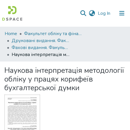
(current)
Log In
Communities
Home
Факультет обліку та фінансів
&
Друковані видання. Факультет обліку та фінансів
Collections
Фахові видання. Факультет обліку та фінансів
Наукова інтерпретація методології обліку у працях корифеїв бухгалтерської думки
All of DSpace
Наукова інтерпретація методології
Statistics
обліку у працях корифеїв
бухгалтерської думки