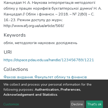
Канцедал Н. А. Наукова інтерпретація методології
обліку у працях корифеїв бухгалтерської думки/ Н. А.
Канцедал // Облік і фінанси. – 2018. – № 2(80) – С.
16.-23. Режим доступу до журн.:
http://www.afj.org.ua/ua/article/566/
Keywords
облік
,
методологія наукових досліджень
URI
https://dspace.pdau.edu.ua/handle/123456789/1221
Collections
Фахові видання. Факультет обліку та фінансів
We collect and process your personal information for the
Full item page
following purposes:
Authentication, Preferences,
Acknowledgement and Statistics
.
DSpace software
copyright © 2002-2026
LYRASIS
Customize
Decline
That's ok