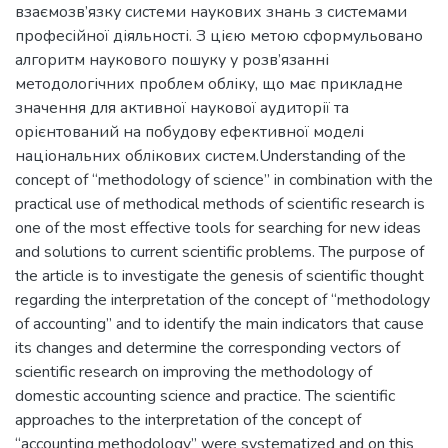
взаємозв’язку системи наукових знань з системами
професійної діяльності. З цією метою сформульовано
алгоритм наукового пошуку у розв’язанні
методологічних проблем обліку, що має прикладне
значення для активної наукової аудиторії та
орієнтований на побудову ефективної моделі
національних облікових систем.Understanding of the
concept of “methodology of science” in combination with the
practical use of methodical methods of scientific research is
one of the most effective tools for searching for new ideas
and solutions to current scientific problems. The purpose of
the article is to investigate the genesis of scientific thought
regarding the interpretation of the concept of “methodology
of accounting” and to identify the main indicators that cause
its changes and determine the corresponding vectors of
scientific research on improving the methodology of
domestic accounting science and practice. The scientific
approaches to the interpretation of the concept of
“accounting methodology” were systematized and on this