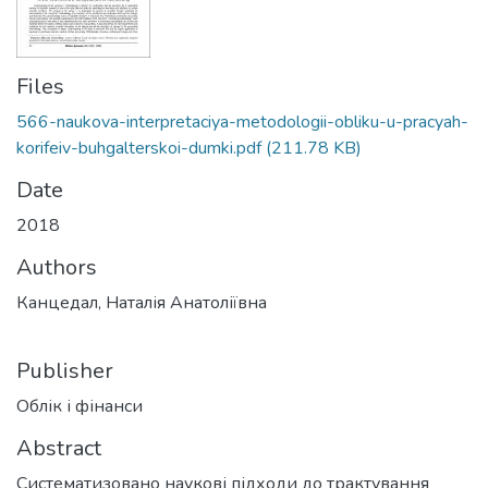
Files
566-naukova-interpretaciya-metodologii-obliku-u-pracyah-
korifeiv-buhgalterskoi-dumki.pdf
(211.78 KB)
Date
2018
Authors
Канцедал, Наталія Анатоліївна
Publisher
Облік і фінанси
Abstract
Систематизовано наукові підходи до трактування