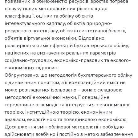
пов’язаних із обмеженістю ресурсів, зростає потреба
пошуку нових методологічних рішень щодо
класифікації, оцінки та обліку об’єктів
інтелектуального капіталу, об’єктів природно-
ресурсного потенціалу, об’єктів синтетичної біології,
об’єктів віртуальної економіки. Відповідно,
розширюється зміст функцій бухгалтерського обліку,
націлених на визначення реальних параметрів
соціально-трудових, економіко-правових та еколого-
економічних відносин.
Обґрунтовано, що методологія бухгалтерського обліку
є динамічним поняттям, а її композиційний вміст не
може розглядатися ізольовано – вона є складовою
методології економічної науки, її операційне
середовище взаємодіє та інтегрується з економічною
теорією, інституційною теорією, економічним
аналізом, екологічною та поведінковою економікою.
Дослідження змін облікової методології необхідно
здійснювати всебічно і постійно з метою забезпечення