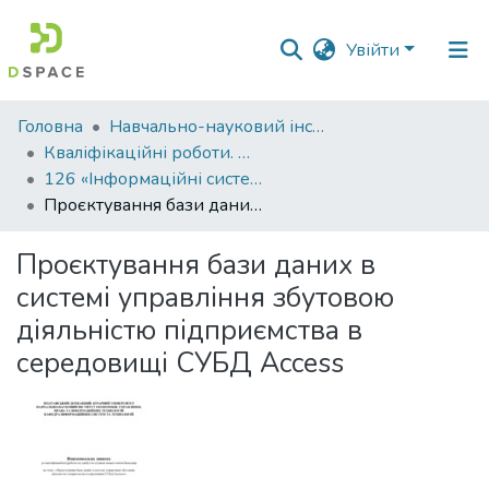
Увійти
Фонди
Головна
Навчально-науковий інститут економіки, управління, права та інформаційних технологій
та
Кваліфікаційні роботи. ННІ економіки, управління, права та ІТ
зібрання
126 «Інформаційні системи та технології» - Бакалаври 2023-2024
Проєктування бази даних в системі управління збутовою діяльністю підприємства в середовищі СУБД Аccess
Пошук за критеріями
Проєктування бази даних в
Статистика
системі управління збутовою
діяльністю підприємства в
середовищі СУБД Аccess