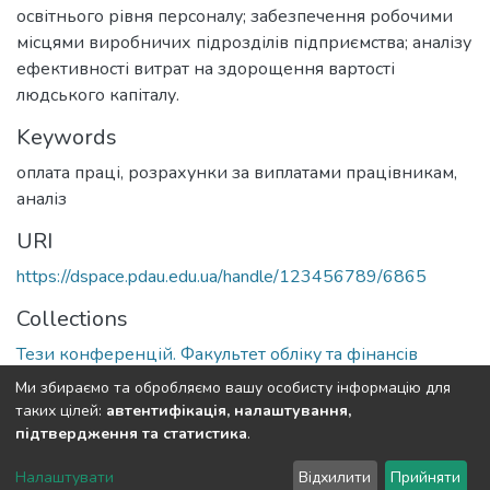
освітнього рівня персоналу; забезпечення робочими
місцями виробничих підрозділів підприємства; аналізу
ефективності витрат на здорощення вартості
людського капіталу.
Keywords
оплата праці, розрахунки за виплатами працівникам,
аналіз
URI
https://dspace.pdau.edu.ua/handle/123456789/6865
Collections
Тези конференцій. Факультет обліку та фінансів
Ми збираємо та обробляємо вашу особисту інформацію для
Full item page
таких цілей:
автентифікація, налаштування,
підтвердження та статистика
.
DSpace software
copyright © 2002-2026
LYRASIS
Налаштувати
Відхилити
Прийняти