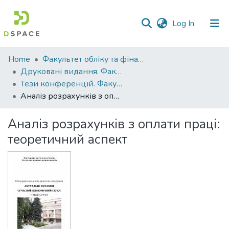
(current)
Log In
Communities
Home
Факультет обліку та фінансів
&
Друковані видання. Факультет обліку та фінансів
Collections
Тези конференцій. Факультет обліку та фінансів
Аналіз розрахунків з оплати праці: теоретичний аспект
All of DSpace
Аналіз розрахунків з оплати праці:
Statistics
теоретичний аспект