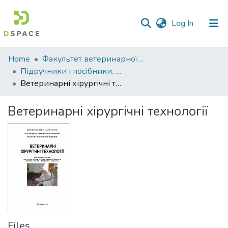
(current)
Log In
Communities
Home
Факультет ветеринарної медицини
&
Підручники і посібники. Факультет ветеринарної медицини
Collections
Ветеринарні хірургічні технології
All of DSpace
Ветеринарні хірургічні технології
Statistics
Files