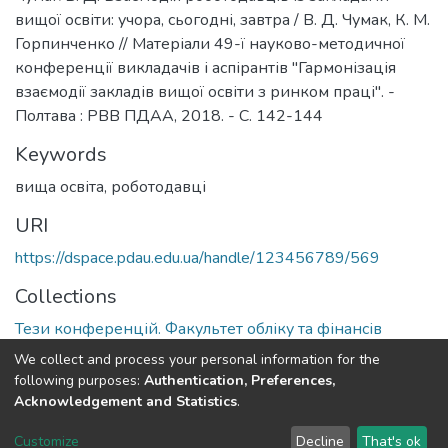
вищої освіти: учора, сьогодні, завтра / В. Д. Чумак, К. М.
Горпинченко // Матеріали 49-ї науково-методичної
конференції викладачів і аспірантів "Гармонізація
взаємодії закладів вищої освіти з ринком праці". -
Полтава : РВВ ПДАА, 2018. - С. 142-144
Keywords
вища освіта
,
роботодавці
URI
https://dspace.pdau.edu.ua/handle/123456789/569
Collections
Тези конференцій. Факультет обліку та фінансів
We collect and process your personal information for the
Full item page
following purposes:
Authentication, Preferences,
Acknowledgement and Statistics
.
DSpace software
copyright © 2002-2026
LYRASIS
Customize
Decline
That's ok