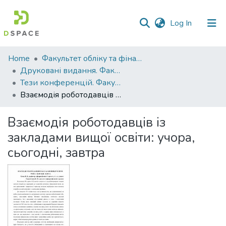
(current)
Log In
Communities
Home
Факультет обліку та фінансів
&
Друковані видання. Факультет обліку та фінансів
Collections
Тези конференцій. Факультет обліку та фінансів
Взаємодія роботодавців із закладами вищої освіти: учора, сьогодні, завтра
All of DSpace
Взаємодія роботодавців із
Statistics
закладами вищої освіти: учора,
сьогодні, завтра