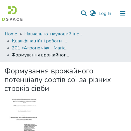
(current)
Log In
Communities
Home
Навчально-науковий інститут агротехнологій, селекції та екології
&
Кваліфікаційні роботи. ННІ агротехнологій, селекції та екології
Collections
201 «Агрономія» - Магістри 2023-2024
Формування врожайного потенціалу сортів сої за різних строків сівби
All of DSpace
Формування врожайного
Statistics
потенціалу сортів сої за різних
строків сівби