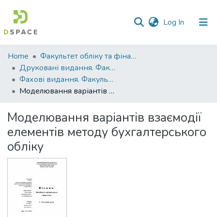
(current)
Log In
Communities
Home
Факультет обліку та фінансів
&
Друковані видання. Факультет обліку та фінансів
Collections
Фахові видання. Факультет обліку та фінансів
Моделювання варіантів взаємодії елементів методу бухгалтерського обліку
All of DSpace
Моделювання варіантів взаємодії
Statistics
елементів методу бухгалтерського
обліку