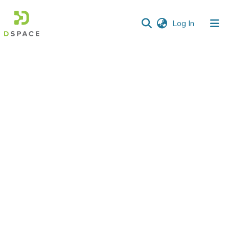
(current)
Log In
Communities
&
Collections
All of DSpace
Statistics