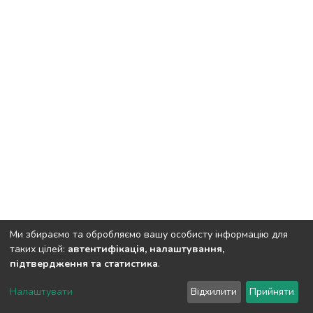
Ми збираємо та обробляємо вашу особисту інформацію для
таких цілей:
автентифікація, налаштування,
підтвердження та статистика
.
DSpace software
copyright © 2002-2026
LYRASIS
Налаштувати
Відхилити
Прийняти
Cookie settings
Send Feedback