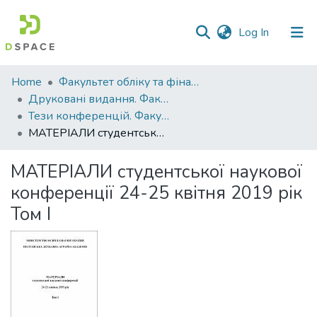
(current)
Log In
Communities
Home
Факультет обліку та фінансів
&
Друковані видання. Факультет обліку та фінансів
Collections
Тези конференцій. Факультет обліку та фінансів
МАТЕРІАЛИ студентської наукової конференції 24-25 квітня 2019 рік Том І
All of DSpace
МАТЕРІАЛИ студентської наукової
Statistics
конференції 24-25 квітня 2019 рік
Том І