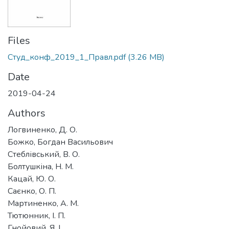
Files
Студ_конф_2019_1_Правл.pdf
(3.26 MB)
Date
2019-04-24
Authors
Логвиненко, Д. О.
Божко, Богдан Васильович
Стеблівський, В. О.
Болтушкіна, Н. М.
Кацай, Ю. О.
Саєнко, О. П.
Мартиненко, А. М.
Тютюнник, І. П.
Гнойовий, Я. І.