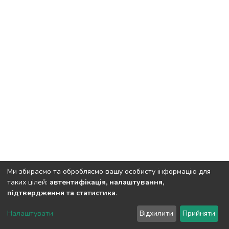
Ми збираємо та обробляємо вашу особисту інформацію для
таких цілей:
автентифікація, налаштування,
підтвердження та статистика
.
Полтавський державний аграрний університет
copyright
© 2002-2026
LYRASIS
Налаштувати
Відхилити
Прийняти
Налаштування куків
Зворотній зв'язок