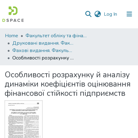
(current)
Log In
Communities
Home
Факультет обліку та фінансів
&
Друковані видання. Факультет обліку та фінансів
Collections
Фахові видання. Факультет обліку та фінансів
Особливості розрахунку й аналізу динаміки коефіцієнтів оцінювання фінансової стійкості підприємств
All of DSpace
Особливості розрахунку й аналізу
Statistics
динаміки коефіцієнтів оцінювання
фінансової стійкості підприємств