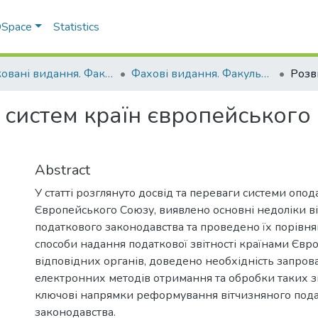
 DSpace
Statistics
Друковані видання. Факультет обліку та фінансів
Фахові видання. Факультет обліку та фінансів
систем країн європейського 
Abstract
У статті розглянуто досвід та переваги системи опо
Європейського Союзу, виявлено основні недоліки в
податкового законодавства та проведено їх порівня
способи надання податкової звітності країнами Євр
відповідних органів, доведено необхідність запро
електронних методів отримання та обробки таких зв
ключові напрямки реформування вітчизняного под
законодавства.