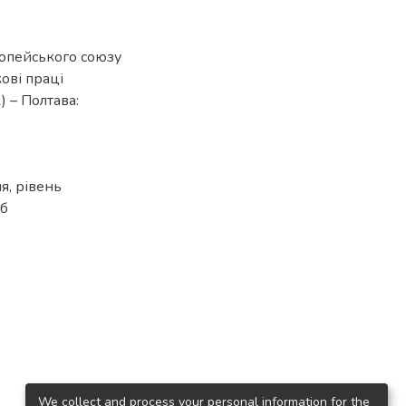
ропейського союзу
кові праці
) – Полтава:
ня
,
рівень
іб
We collect and process your personal information for the