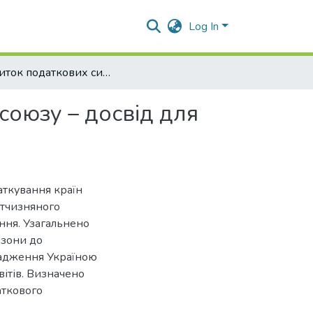
Log In
Розвиток податкових систем країн європейського союзу – досвід для України
союзу – досвід для
даткування країн
ітчизняного
ння. Узагальнено
озони до
вадження Україною
ітів. Визначено
аткового