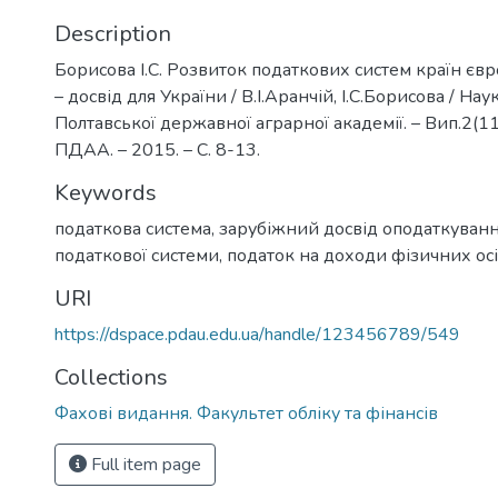
Description
Борисова І.С. Розвиток податкових систем країн єв
– досвід для України / В.І.Аранчій, І.С.Борисова / Нау
Полтавської державної аграрної академії. – Вип.2(11
ПДАА. – 2015. – С. 8-13.
Keywords
податкова система
,
зарубіжний досвід оподаткуван
податкової системи
,
податок на доходи фізичних ос
URI
https://dspace.pdau.edu.ua/handle/123456789/549
Collections
Фахові видання. Факультет обліку та фінансів
Full item page