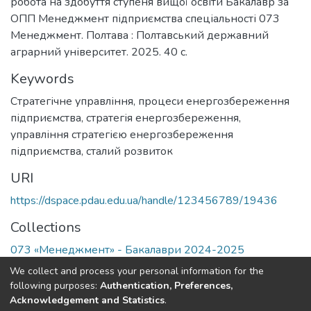
робота на здобуття ступеня вищої освіти Бакалавр за
ОПП Менеджмент підприємства спеціальності 073
Менеджмент. Полтава : Полтавський державний
аграрний університет. 2025. 40 с.
Keywords
Стратегічне управління
,
процеси енергозбереження
підприємства
,
стратегія енергозбереження
,
управління стратегією енергозбереження
підприємства
,
сталий розвиток
URI
https://dspace.pdau.edu.ua/handle/123456789/19436
Collections
073 «Менеджмент» - Бакалаври 2024-2025
We collect and process your personal information for the
Full item page
following purposes:
Authentication, Preferences,
Acknowledgement and Statistics
.