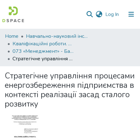
(current)
Log In
Communities
Home
Навчально-науковий інститут економіки, управління, права та інформаційних технологій
&
Кваліфікаційні роботи. ННІ економіки, управління, права та ІТ
Collections
073 «Менеджмент» - Бакалаври 2024-2025
Стратегічне управління процесами енергозбереження підприємства в контексті реалізації засад сталого розвитку
All of DSpace
Стратегічне управління процесами
Statistics
енергозбереження підприємства в
контексті реалізації засад сталого
розвитку